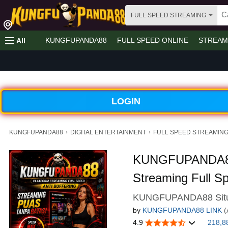
FULL SPEED STREAMING
KUNGFUPANDA88
FULL SPEED ONLINE
STREAM
All
LOGIN
›
›
KUNGFUPANDA88
DIGITAL ENTERTAINMENT
FULL SPEED STREAMIN
KUNGFUPANDA88 
Streaming Full Sp
KUNGFUPANDA88 Situs
by
KUNGFUPANDA88 LINK
(
4.9
218,8