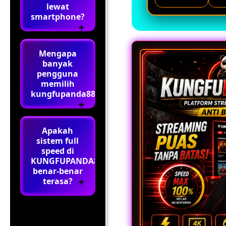
lewat
smartphone?
Mengapa
banyak
pengguna
memilih
kungfupanda88?
Apakah
sistem full
speed di
KUNGFUPANDA88
benar-benar
terasa?