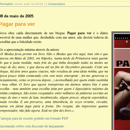
Permalink
| Autor: ptd2 às 00:03 | 2
Comentários
08 de maio de 2005
Pagar para ver
Nova obra saída directamente de um blogue.
Pagar para ver
é o diário
possível de uma mulher que, desiludida com um amor, não desiste todavia de
acreditar que a felicidade existe.
Eis a apresentação mínima através da autora:
«
O Modus ficou pronto em livro. Não o Modus que vive aqui, mas sim o que
nasceu em Maio de 2003, em Nápoles, numa tarde de Primavera mais quente
do que a justa medida, mais fria do que tinha desejado todas as tardes ao
longo de dez anos, e que durou até ao fim de Dezembro passado. Criar um
blogue, há dois anos quase exactos, não resultou de uma ideia minha, que na
época pouco tinha contactado com este meio emergente - foi-me generosa (e
incautamente, como se provou depois...) aconselhado por quem então sustinha
o meu olhar. O livro que agora transforma em átomos tantos bits é uma
recolha - mas também uma escolha feita por quem é depositário máximo da
minha confiança. São textos resgatados entre milhares de palavras escritas ao
longo de ano e meio de luta, insubmissão, algum prazer, alegria esporádica,
muita revolta. É um percurso, uma itinerância, às vezes errante, circular,
outras em plena fuga para a frente. Do resgate, tão imprevisto quanto
compensador, não falo agora. Está no (fim do) livro.
».
Carregue para ler excerto gratuito em formato PDF
Encomende
online
com desconto de lançamento