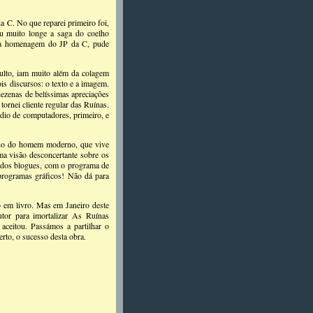
a C. No que reparei primeiro foi,
ou muito longe a saga do coelho
essa homenagem do JP da C, pude
ulto, iam muito além da colagem
is discursos: o texto e a imagem.
dezenas de belíssimas apreciações
tornei cliente regular das Ruínas.
édio de computadores, primeiro, e
iano do homem moderno, que vive
ma visão desconcertante sobre os
 dos blogues, com o programa de
 programas gráficos! Não dá para
o em livro. Mas em Janeiro deste
tor para imortalizar As Ruínas
 aceitou. Passámos a partilhar o
erto, o sucesso desta obra.