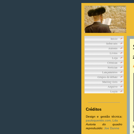
Início
Sobre nós
Autores
Livros
Loja
Crónicas
Notícias
Lançamentos
Grupos de debate
Mailing-lists
Arquivo
Login
Créditos
Design e gestão técnica:
pauloquerido.com, Lda
Autoria do quadro
reproduzido
:
Joe Dunne