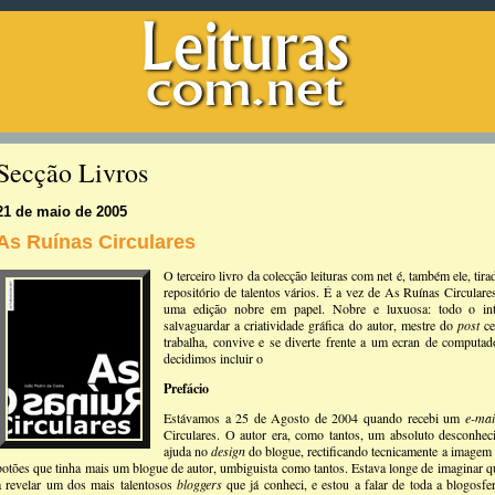
Secção Livros
21 de maio de 2005
As Ruínas Circulares
O terceiro livro da colecção leituras com net é, também ele, tir
repositório de talentos vários. É a vez de As Ruínas Circular
uma edição nobre em papel. Nobre e luxuosa: todo o inte
salvaguardar a criatividade gráfica do autor, mestre do
post
ce
trabalha, convive e se diverte frente a um ecran de computad
decidimos incluir o
Prefácio
Estávamos a 25 de Agosto de 2004 quando recebi um
e-mai
Circulares. O autor era, como tantos, um absoluto desconh
ajuda no
design
do blogue, rectificando tecnicamente a imagem
botões que tinha mais um blogue de autor, umbiguista como tantos. Estava longe de imaginar q
a revelar um dos mais talentosos
bloggers
que já conheci, e estou a falar de toda a blogosfe