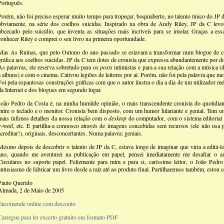
Português.
Porém, não foi preciso esperar muito tempo para tropeçar, boquiaberto, no talento único do JP d
obviamente, na série dos coelhos suicidas. Inspirado na obra de Andy Riley, JP da C lev
obcecado pelo suicídio, que inventa as situações mais incríveis para se imolar. Graças a 
conhecer Riley e comprei o seu livro na primeira oportunidade.
Mas As Ruínas, que pelo Outono do ano passado se estavam a transformar num blogue de c
gráfica aos coelhos suicidas. JP da C tem dotes de cronista que expressa abundantemente por do
As palavras, ele reserva sobretudo para os
posts
intimistas e para a sua relação com a música (
a albuns) e com o cinema. Cativou legiões de leitores por aí. Porém, não foi pela palavra que me 
Foi pela espantosas construções gráficas com que o autor ilustra o dia a dia de um utilizador m
da Internet e dos blogues em segundo lugar.
João Pedro da Costa é, na minha humilde opinião, o mais transcendente cronista do quotid
entre o teclado e o monitor. Cronista bem disposto, com um humor hilariante e genial. Tem u
mais ínfimos detalhes da nossa relação com o
desktop
do computador, com o sistema editorial
e-mail
, etc. E partilha-a connosco através de imagens concebidas sem recursos (ele não usa
acreditar!), originais, desconcertantes. Numa palavra: geniais.
Mesmo depois de descobrir o talento de JP da C, estava longe de imaginar que viria a editá-l
ano, quando me aventurei na publicação em papel, pensei imediatamente me desafiar o au
Circulares no suporte papel. Felizmente para mim e para si, caríssimo leitor, o João Pedro
entusiasmo de fabricar um livro desde a raíz até ao produto final. Partilharemos também, estou c
Paulo Querido
Almada, 2 de Maio de 2005
Encomende online com desconto
Carregue para ler excerto gratuito em formato PDF