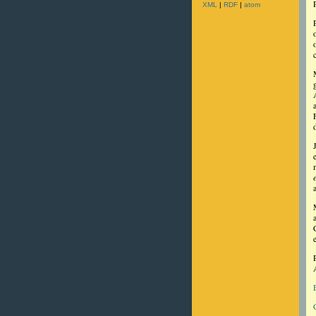
XML
|
RDF
|
atom