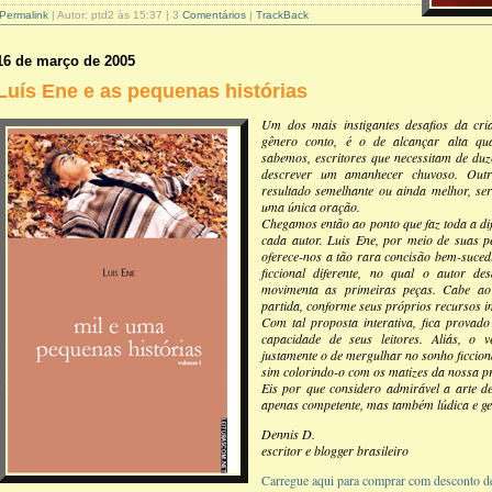
Permalink
| Autor: ptd2 às 15:37 | 3
Comentários
|
TrackBack
16 de março de 2005
Luís Ene e as pequenas histórias
Um dos mais instigantes desafios da cria
gênero conto, é o de alcançar alta qu
sabemos, escritores que necessitam de duz
descrever um amanhecer chuvoso. Outr
resultado semelhante ou ainda melhor, se
uma única oração.
Chegamos então ao ponto que faz toda a dife
cada autor. Luis Ene, por meio de suas pe
oferece-nos a tão rara concisão bem-suce
ficcional diferente, no qual o autor d
movimenta as primeiras peças. Cabe ao 
partida, conforme seus próprios recursos i
Com tal proposta interativa, fica provad
capacidade de seus leitores. Aliás, o v
justamente o de mergulhar no sonho ficciona
sim colorindo-o com os matizes da nossa pr
Eis por que considero admirável a arte de
apenas competente, mas também lúdica e g
Dennis D.
escritor e blogger brasileiro
Carregue aqui para comprar com desconto d