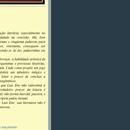
ção literária, especialmente no
alidade na concisão. Há, bem
entas e cinqüenta palavras para
os, entretanto, conseguem um
rvindo-se de dez palavrinhas em
rença: a habilidade artística de
queninas e preciosas histórias,
dida. Cada conto propõe um jogo
esdobra um tabuleiro mágico e
leitor o prazer de concluir a
maginativos.
o que Luis Ene não subestima a
erdadeiro prazer da leitura é
l, não forma inercial, passiva, e
ópria palete mental.
 Luis Ene: sua literatura não é
enerosa.
e lançamento